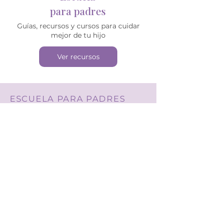
para padres
Guías, recursos y cursos para cuidar
mejor de tu hijo
Ver recursos
ESCUELA PARA PADRES
Pediatría explicada
para
padres reales
Guías, recursos y cursos basados
en evidencia, diseñados para
acompañarte sin miedo
ni confusión
Ver todos los recursos