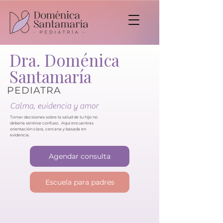
Dra. Doménica
Santamaría
PEDIATRA
Calma, evidencia y amor
Tomar decisiones sobre la salud de tu hijo no
debería sentirse confuso. Aquí encuentras
orientación clara, cercana y basada en
evidencia.
Agendar consulta
Escuela para padres