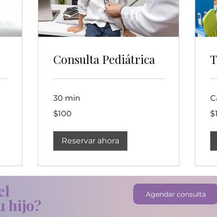
Consulta Pediátrica
T
30 min
C
100
15
$100
$
dólares
dó
estadounidenses
es
Reservar ahora
el
Agendar consulta
u hijo?