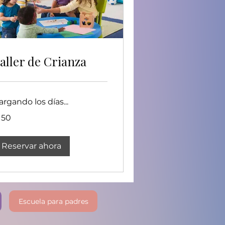
aller de Crianza
argando los días...
0
150
lares
tadounidenses
Reservar ahora
Escuela para padres